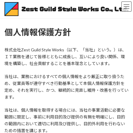
コ
ナ
ン
ビ
テ
ゲ
ン
ー
ツ
シ
個人情報保護方針
へ
ョ
ス
ン
キ
に
株式会社Zest Guild Style Works（以下、「当社」という。）は、
ッ
移
プ
動
ＩＴ業務を通じて皆様とともに成長し、互いにより良い関係、環
境を構築し、社会貢献することを基本理念としています。
当社は、業務におけるすべての個人情報をより厳正に取り扱うた
め、従業員等が遵守すべき行動基準として本個人情報保護方針を
定め、それを実行し、かつ、継続的に見直し維持・改善を行ってい
ます。
当社は、個人情報を取得する場合には、当社の事業活動に必要な
範囲に限定し、事前に利用目的及び提供の有無を明確にし、目的
の範囲内において適切に利用及び提供し、目的外利用を行わない
ための措置を講じます。